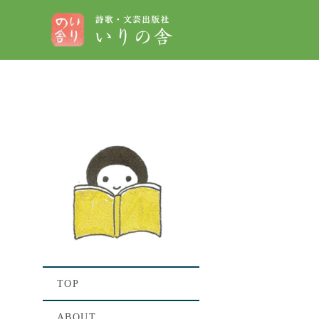
[%t
[%lis
TOP
ABOUT