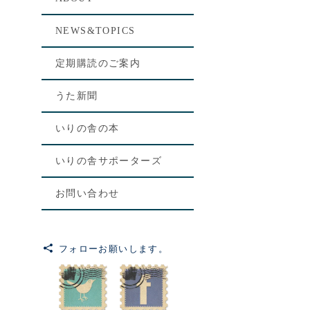
[%le
NEWS&TOPICS
[%lis
定期購読のご案内
[%art
うた新聞
いりの舎の本
いりの舎サポーターズ
お問い合わせ
フォローお願いします。
前のペ