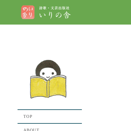
[%t
[%lis
TOP
ABOUT