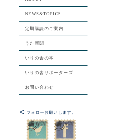
[%le
NEWS&TOPICS
[%lis
定期購読のご案内
[%art
うた新聞
いりの舎の本
いりの舎サポーターズ
お問い合わせ
フォローお願いします。
前のペ