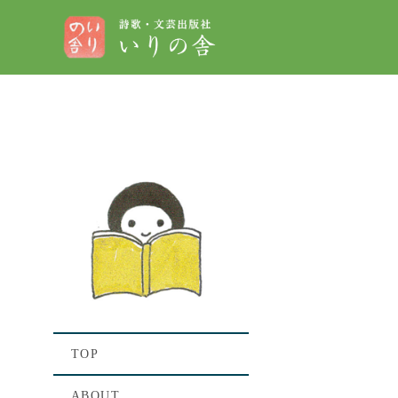
[%t
[%lis
TOP
ABOUT