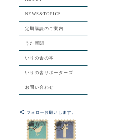
[%le
NEWS&TOPICS
[%lis
定期購読のご案内
[%art
うた新聞
いりの舎の本
いりの舎サポーターズ
お問い合わせ
フォローお願いします。
前のペ