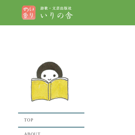
[%t
[%lis
TOP
ABOUT