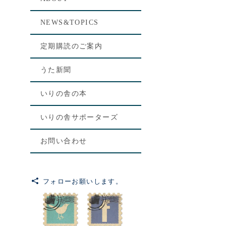
[%le
NEWS&TOPICS
[%lis
定期購読のご案内
[%art
うた新聞
いりの舎の本
いりの舎サポーターズ
お問い合わせ
フォローお願いします。
前のペ