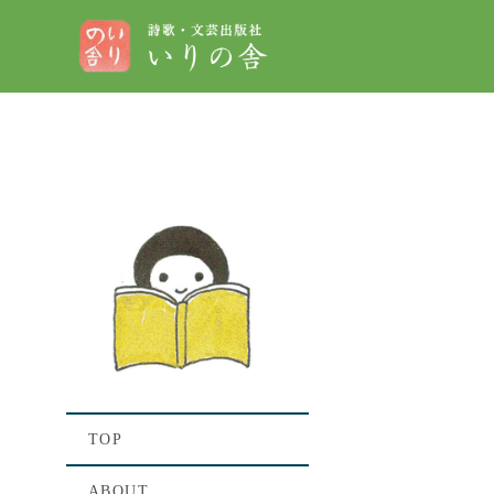
[%t
[%lis
TOP
ABOUT