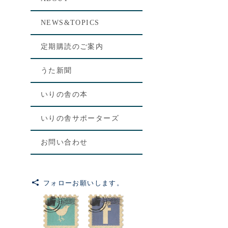
[%le
NEWS&TOPICS
[%lis
定期購読のご案内
[%art
うた新聞
いりの舎の本
いりの舎サポーターズ
お問い合わせ
フォローお願いします。
前のペ