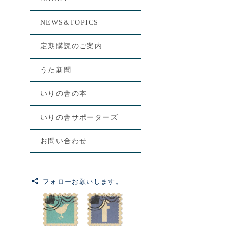
[%le
NEWS&TOPICS
[%lis
定期購読のご案内
[%art
うた新聞
いりの舎の本
いりの舎サポーターズ
お問い合わせ
フォローお願いします。
前のペ