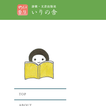
[%t
[%lis
TOP
ABOUT