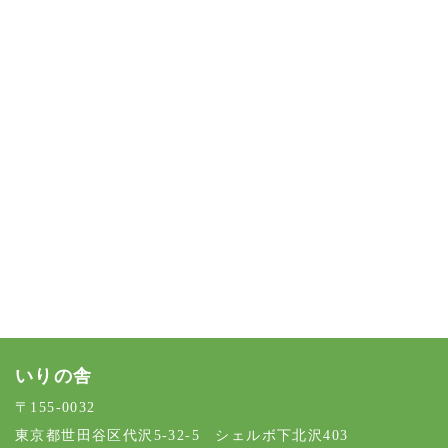
[%article%]
[%category%]
[%tags%]
前のページへ
次のページへ
いりの舎
〒155-0032
東京都世田谷区代沢5-32-5 シェルボ下北沢403