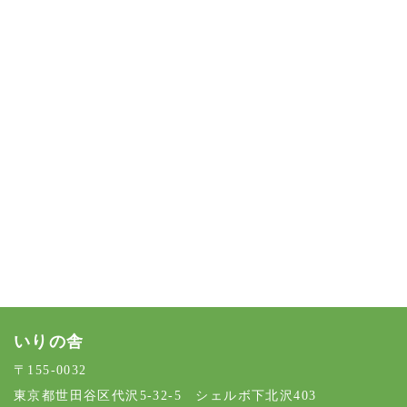
[%article%]
[%category%]
[%tags%]
前のページへ
次のページへ
いりの舎
〒155-0032
東京都世田谷区代沢5-32-5 シェルボ下北沢403