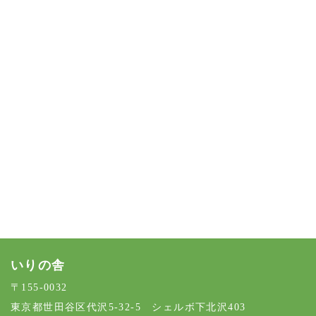
[%article%]
[%category%]
[%tags%]
前のページへ
次のページへ
いりの舎
〒155-0032
東京都世田谷区代沢5-32-5 シェルボ下北沢403