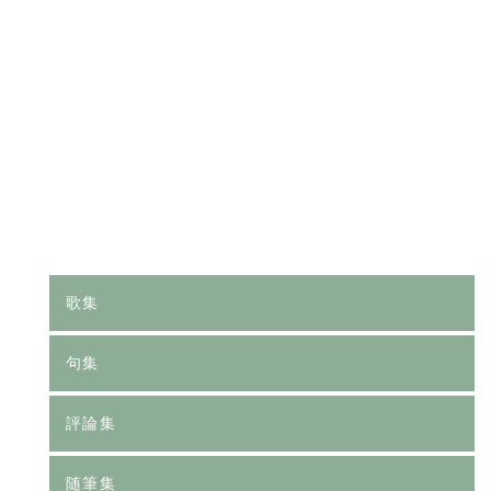
[%category%]
[%tags%]
前のページへ
次のページへ
歌集
句集
評論集
随筆集