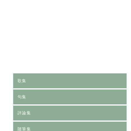
[%category%]
[%tags%]
前のページへ
次のページへ
歌集
句集
評論集
随筆集