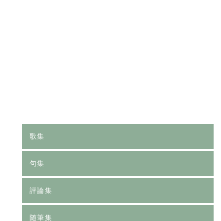
[%category%]
[%tags%]
前のページへ
次のページへ
歌集
句集
評論集
随筆集