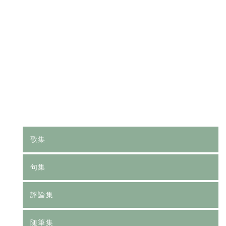
[%category%]
[%tags%]
前のページへ
次のページへ
歌集
句集
評論集
随筆集