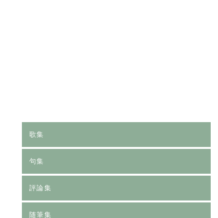
[%category%]
[%tags%]
前のページへ
次のページへ
歌集
句集
評論集
随筆集