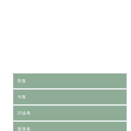
[%category%]
[%tags%]
前のページへ
次のページへ
歌集
句集
評論集
随筆集