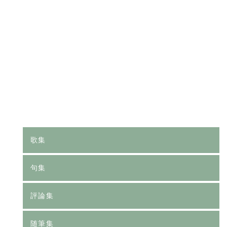
[%category%]
[%tags%]
前のページへ
次のページへ
歌集
句集
評論集
随筆集