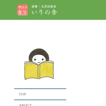
[%t
[%lis
TOP
ABOUT