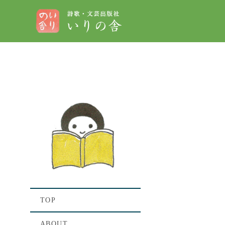
[%t
[%lis
TOP
ABOUT