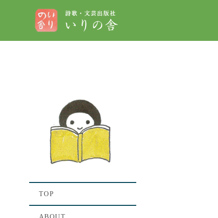
[%t
[%lis
TOP
ABOUT