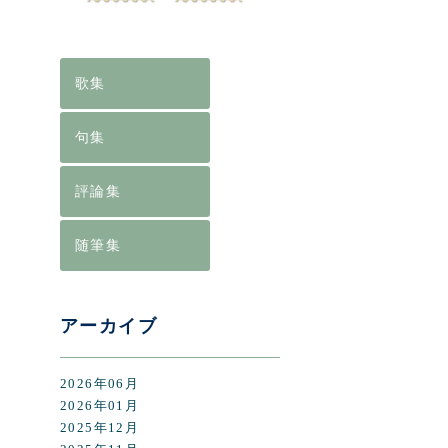
[%lis
[%art
歌集
句集
評論集
随筆集
前のペ
アーカイブ
2026年06月
2026年01月
2025年12月