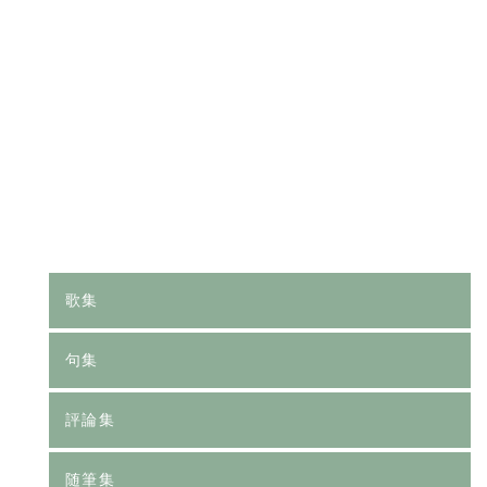
[%category%]
[%tags%]
前のページへ
次のページへ
歌集
句集
評論集
随筆集