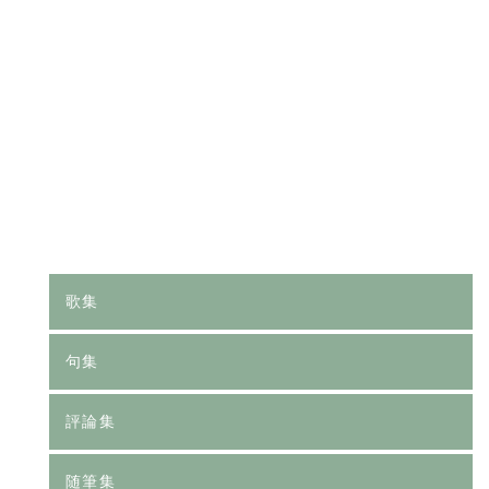
[%category%]
[%tags%]
前のページへ
次のページへ
歌集
句集
評論集
随筆集