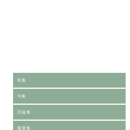
[%category%]
[%tags%]
前のページへ
次のページへ
歌集
句集
評論集
随筆集