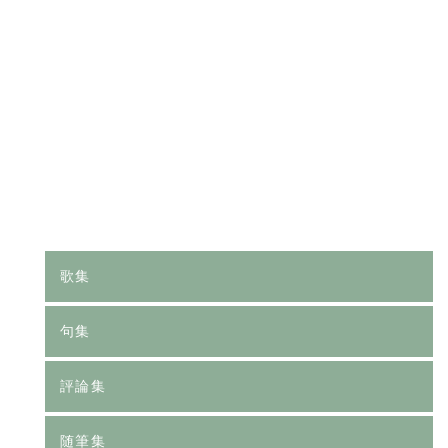
[%category%]
[%tags%]
前のページへ
次のページへ
歌集
句集
評論集
随筆集