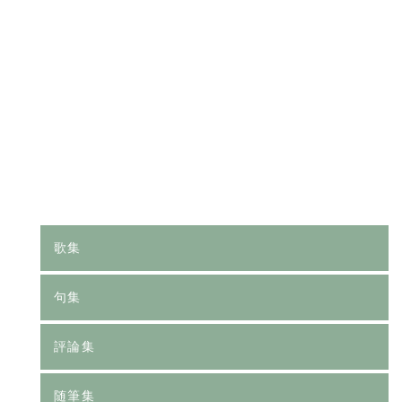
[%category%]
[%tags%]
前のページへ
次のページへ
歌集
句集
評論集
随筆集