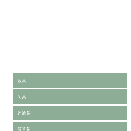
[%category%]
[%tags%]
前のページへ
次のページへ
歌集
句集
評論集
随筆集