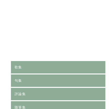
[%category%]
[%tags%]
前のページへ
次のページへ
歌集
句集
評論集
随筆集