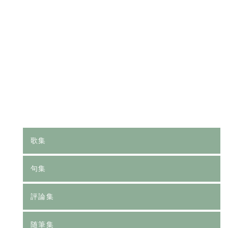
[%category%]
[%tags%]
前のページへ
次のページへ
歌集
句集
評論集
随筆集