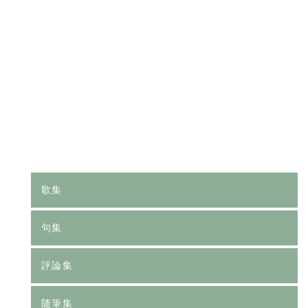
[%category%]
[%tags%]
前のページへ
次のページへ
歌集
句集
評論集
随筆集