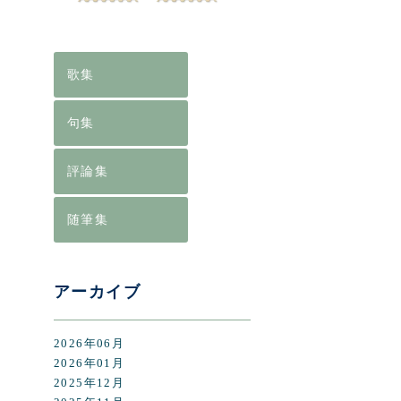
[%lis
[%art
歌集
句集
評論集
随筆集
前のペ
アーカイブ
2026年06月
2026年01月
2025年12月