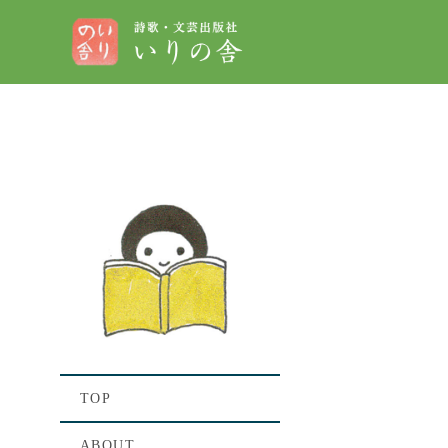
[%t
[%lis
TOP
ABOUT