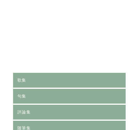
[%category%]
[%tags%]
前のページへ
次のページへ
歌集
句集
評論集
随筆集