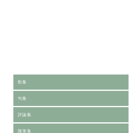
[%category%]
[%tags%]
前のページへ
次のページへ
歌集
句集
評論集
随筆集