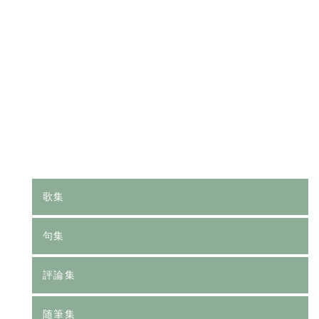
[%category%]
[%tags%]
前のページへ
次のページへ
歌集
句集
評論集
随筆集