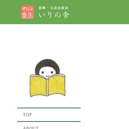
[%titl
[%lead%
[%list_st
TOP
ABOUT