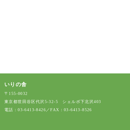
[%article%]
[%category%]
[%tags%]
ページトップへ
いりの舎
〒155-0032
東京都世田谷区代沢5-32-5 シェルボ下北沢403
電話：03-6413-8426／FAX：03-6413-8526