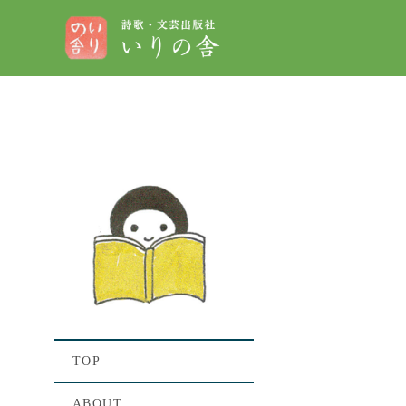
[%titl
[%lead%
[%list_st
TOP
ABOUT