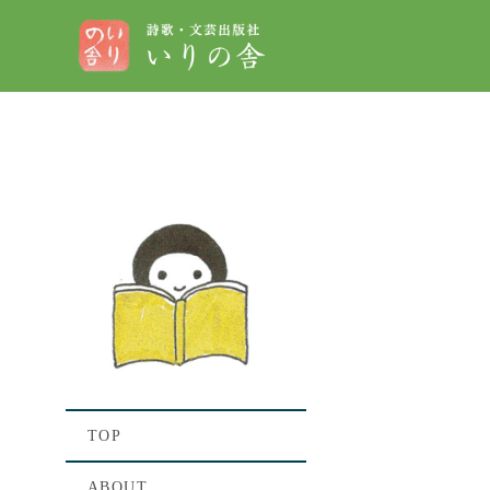
[%titl
[%lead%
[%list_st
TOP
ABOUT